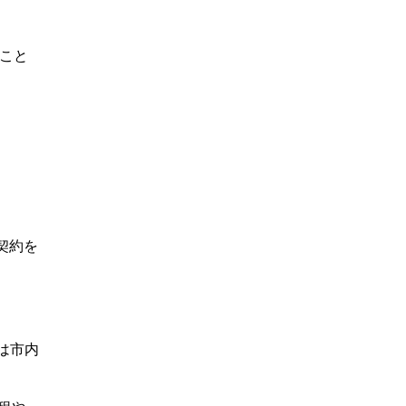
こと
。
契約を
は市内