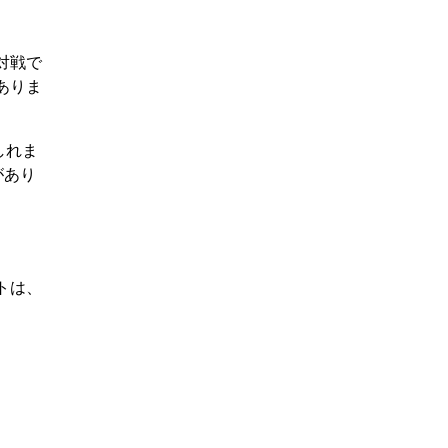
対戦で
ありま
しれま
があり
トは、
。