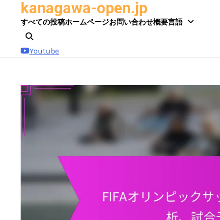
kanagawa-open.jp
Skip
to
すべての投稿
ホームページ
お問い合わせ
概要
言語
content
Youtube