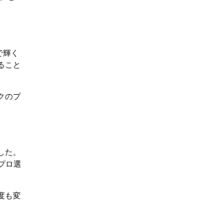
で輝く
ること
クのプ
した。
プロ選
度も変