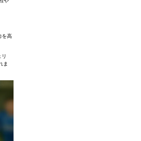
程や
力を高
ェリ
れま