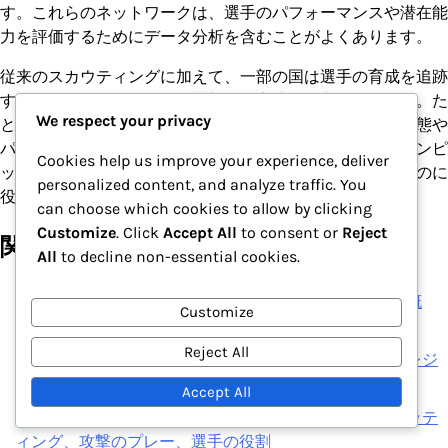
す。これらのネットワークは、選手のパフォーマンスや潜在能
力を評価するためにデータ分析を含むことがよくあります。
従来のスカウティングに加えて、一部の国は選手の育成を追跡
するために技術を利用する革新的な方法を探求しています。た
We respect your privacy
とえば、ウェアラブルデバイスは、アスリートの身体的状態や
パフォーマンス指標に関する洞察を提供し、コーチがオリンピ
Cookies help us improve your experience, deliver
ックチームの選手選考に関する情報に基づいた決定を下すのに
personalized content, and analyze traffic. You
役立ちます。
can choose which cookies to allow by clicking
Customize
. Click
Accept All
to consent or
Reject
関連記事
All
to decline non-essential cookies.
FIFAオリンピックサッカー大会男子2024：選手統計概
Customize
要、キープレーヤー、パフォーマンスインサイト
Reject All
FIFAオリンピックサッカー大会男子2024：チームのレジ
リエンス、カムバック戦略、戦術的柔軟性
Accept All
FIFAオリンピックサッカー大会男子2024：守備のセッテ
ィング、攻撃のプレー、選手の役割