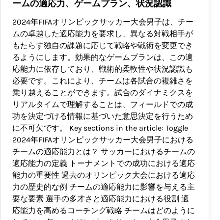
ームの適応力、ゲームプラン、状況認識
2024年FIFAオリンピックサッカー大会男子は、チー
ムの卓越した適応能力を要求し、異なる対戦相手が
もたらす独自の課題に応じて戦略や戦術を変更でき
るようにします。効果的なゲームプランは、この適
応能力に依存しており、戦術的柔軟性や状況認識も
必要です。これにより、チームは各試合の複雑さを
乗り越えることができます。試合のダイナミクスを
リアルタイムで理解することは、フィールドでの成
功を決定づける情報に基づいた意思決定を行うため
に不可欠です。 Key sections in the article: Toggle
2024年FIFAオリンピックサッカー大会男子における
チームの適応能力とは？ サッカーにおけるチームの
適応能力の定義 トーナメントでの成功における適応
能力の重要性 過去のオリンピック大会における適応
力の歴史的な例 チームの適応能力に影響を与える主
要な要素 選手の多才さと適応能力における役割 適
応能力を高めるコーチング戦略 チームはどのように