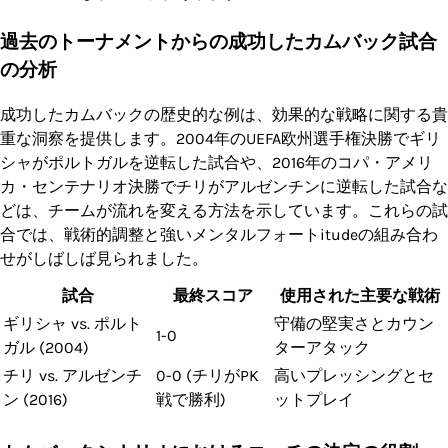
過去のトーナメントからの成功したカムバック試合
の分析
成功したカムバックの歴史的な例は、効果的な戦略に関する貴
重な洞察を提供します。2004年のUEFA欧州選手権決勝でギリ
シャがポルトガルを逆転した試合や、2016年のコパ・アメリ
カ・センテナリオ決勝でチリがアルゼンチンに逆転した試合な
どは、チームが流れを変える方法を示しています。これらの試
合では、戦術的調整と強いメンタルフォートitudeの組み合わ
せがしばしば見られました。
試合
最終スコア
使用された主要な戦術
ギリシャ vs. ポルト
守備の堅実さとカウン
1-0
ガル (2004)
ターアタック
チリ vs. アルゼンチ
0-0 (チリがPK
高いプレッシングとセ
ン (2016)
戦で勝利)
ットプレイ