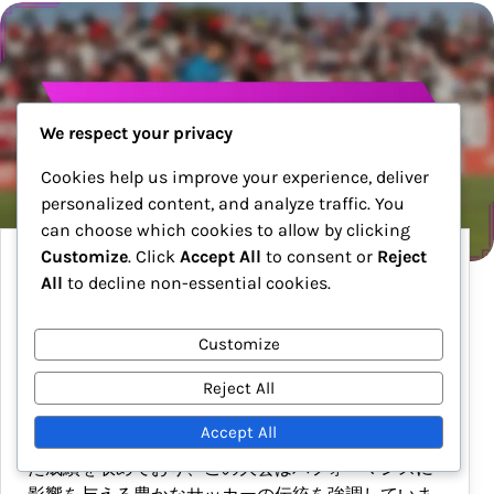
We respect your privacy
Cookies help us improve your experience, deliver
personalized content, and analyze traffic. You
can choose which cookies to allow by clicking
Customize
. Click
Accept All
to consent or
Reject
FIFAオリンピックサッカー大会男子2024：チ
All
to decline non-essential cookies.
ームのライバル関係、歴史的なパフォーマン
ス、戦術の進化
Customize
2024年のFIFAオリンピックサッカー大会男子は、歴
Reject All
史的な対戦や地理的なつながりから生まれた激しい
ライバル関係を披露することを約束しています。ブ
Accept All
ラジルやアルゼンチンのような国々は歴史的に優れ
た成績を収めており、この大会はパフォーマンスに