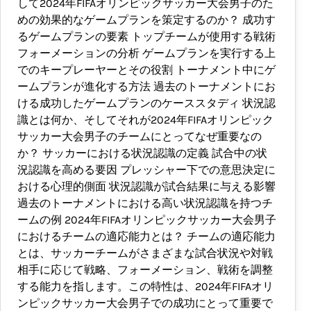
して2024年FIFAオリンピックサッカー大会男子のた
めの効果的なゲームプランを策定するのか？ 成功す
るゲームプランの要素 トップチームが使用する戦術
フォーメーションの分析 ゲームプランを実行する上
でのキープレーヤーとその役割 トーナメント中にゲ
ームプランが進化する方法 過去のトーナメントにお
ける成功したゲームプランのケーススタディ 状況認
識とは何か、そしてそれが2024年FIFAオリンピック
サッカー大会男子のチームにとってなぜ重要なの
か？ サッカーにおける状況認識の定義 試合中の状
況認識を高める要因 プレッシャー下での意思決定に
おける心理的側面 状況認識が試合結果に与える影響
過去のトーナメントにおける高い状況認識を持つチ
ームの例 2024年FIFAオリンピックサッカー大会男子
におけるチームの適応能力とは？ チームの適応能力
とは、サッカーチームがさまざまな試合状況や対戦
相手に応じて戦略、フォーメーション、戦術を調整
する能力を指します。この特性は、2024年FIFAオリ
ンピックサッカー大会男子での成功にとって重要で