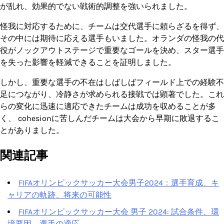
が乱れ、効果的でない戦術的調整を強いられました。
怪我に対応するために、チームは交代選手に頼らざるを得ず、
その中には期待に応える選手もいました。オランダの怪我の代
役がノックアウトステージで重要なゴールを決め、スター選手
を失った影響を軽減できることを証明しました。
しかし、重要な選手の不在はしばしばフィールド上での経験不
足につながり、冷静さが求められる接戦では顕著でした。これ
らの変化に迅速に適応できたチームは成功を収めることが多
く、 cohesionに苦しんだチームは大会から早期に敗退するこ
とがありました。
関連記事
FIFAオリンピックサッカー大会男子2024：選手育成、キ
ャリアの軌跡、将来の可能性
FIFAオリンピックサッカー大会 男子 2024: 試合条件、環
境要因、選手の適応