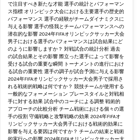
で注目すべき新たな才能 選手の統計とパフォーマン
ス指標 オリンピック大会における主要選手の歴史的
パフォーマンス 選手の経験がチームダイナミクスに
与える影響 選手の怪我とチームパフォーマンスへの
潜在的な影響 2024年FIFAオリンピックサッカー大会
男子における選手のパフォーマンスは試合結果にど
のように影響しますか？ 対戦試合の統計分析 過去
の試合結果とその影響 際立った選手によって影響を
受ける試合の重要な瞬間 トーナメントの進行におけ
る試合の重要性 選手の調子が試合予測に与える影響
2024年FIFAオリンピックサッカー大会男子で採用さ
れる戦術的戦略は何ですか？ 競技チームが使用する
一般的なフォーメーション プレースタイルと対戦相
手に対する効果 試合中のコーチによる調整 戦術的
アプローチの比較分析 チーム戦術における個々の選
手の役割 守備戦略と攻撃戦略の効果 2024年FIFAオ
リンピックサッカー大会男子における戦術的効果に
影響を与える要因は何ですか？ チームの結束と戦術
的実行への影響 2024年FIFAオリンピックサッカー大