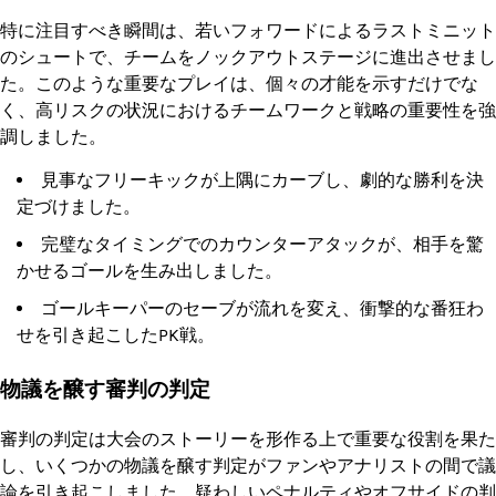
特に注目すべき瞬間は、若いフォワードによるラストミニット
のシュートで、チームをノックアウトステージに進出させまし
た。このような重要なプレイは、個々の才能を示すだけでな
く、高リスクの状況におけるチームワークと戦略の重要性を強
調しました。
見事なフリーキックが上隅にカーブし、劇的な勝利を決
定づけました。
完璧なタイミングでのカウンターアタックが、相手を驚
かせるゴールを生み出しました。
ゴールキーパーのセーブが流れを変え、衝撃的な番狂わ
せを引き起こしたPK戦。
物議を醸す審判の判定
審判の判定は大会のストーリーを形作る上で重要な役割を果た
し、いくつかの物議を醸す判定がファンやアナリストの間で議
論を引き起こしました。疑わしいペナルティやオフサイドの判