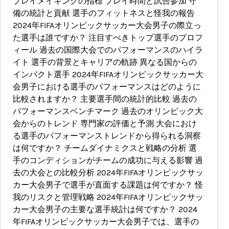
プレイメイキングの指標 プレイ時間と試合参加 守
備の統計と貢献 選手のフィットネスと怪我の報告
2024年FIFAオリンピックサッカー大会男子の際立っ
た選手は誰ですか？ 注目すべきトップ選手のプロフ
ィール 過去の国際大会でのパフォーマンスのハイラ
イト 選手の背景とキャリアの軌跡 異なる国からの
インパクト選手 2024年FIFAオリンピックサッカー大
会男子における選手のパフォーマンスはどのように
比較されますか？ 主要選手間の統計的比較 過去の
パフォーマンスベンチマーク 過去のオリンピック大
会からのトレンド 専門家の評価と予測 大会におけ
る選手のパフォーマンストレンドから得られる洞察
は何ですか？ チームダイナミクスと戦略の分析 選
手のコンディションがチームの成功に与える影響 過
去の大会との比較分析 2024年FIFAオリンピックサッ
カー大会男子で選手が直面する課題は何ですか？ 怪
我のリスクと管理戦略 2024年FIFAオリンピックサッ
カー大会男子の主要な選手統計は何ですか？ 2024
年FIFAオリンピックサッカー大会男子では、選手の