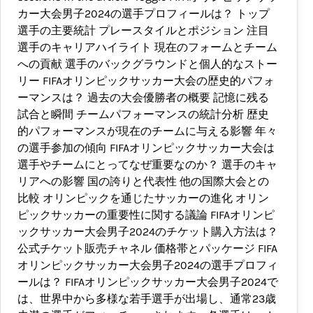
カー大会男子2024の選手プロフィールは？ トップ
選手の主要統計 プレースタイルとポジション 注目
選手のキャリアハイライト 現在のフォームとチーム
への貢献 選手のバックグラウンドと個人的なストー
リー FIFAオリンピックサッカー大会の歴史的パフォ
ーマンスは？ 過去の大会優勝者の概要 記憶に残る
試合と瞬間 チームパフォーマンスの統計分析 歴史
的パフォーマンスが現在のチームに与える影響 年々
の選手参加の傾向 FIFAオリンピックサッカー大会は
選手やチームにとってなぜ重要なのか？ 選手のキャ
リアへの影響 国の誇りと代表性 他の国際大会との
比較 オリンピックを通じたサッカーの進化 オリン
ピックサッカーの重要性に関する議論 FIFAオリンピ
ックサッカー大会男子2024のチケット購入方法は？
公式チケット販売チャネル 価格帯とパッケージ FIFA
オリンピックサッカー大会男子2024の選手プロフィ
ールは？ FIFAオリンピックサッカー大会男子2024で
は、世界中から多様な若手選手が出場し、通常23歳