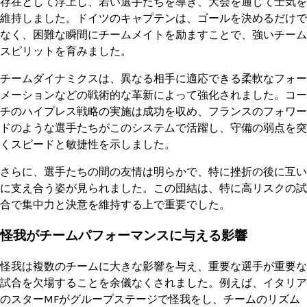
存在として浮上し、若い選手たちを導き、大会を通じて士気を
維持しました。ドイツのキャプテンは、ゴールを決めるだけで
なく、困難な瞬間にチームメイトを励ますことで、強いチーム
スピリットを育みました。
チームダイナミクスは、異なる相手に適応できる柔軟なフォー
メーションなどの戦術的な革新によって強化されました。コー
チのハイプレス戦略の実施は成功を収め、フランスのフォワー
ドのような選手たちがこのシステムで活躍し、守備の弱点を突
くスピードと敏捷性を示しました。
さらに、選手たちの間の友情は明らかで、特に挫折の後に互い
に支え合う姿が見られました。この団結は、特に高リスクの試
合で集中力と決意を維持する上で重要でした。
怪我がチームパフォーマンスに与える影響
怪我は複数のチームに大きな影響を与え、重要な選手が重要な
試合を欠場することを余儀なくされました。例えば、イタリア
のスターMFがグループステージで怪我をし、チームのリズム